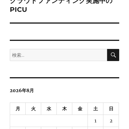
ゲ
クラウドファンディング実施中の
次
の
PICU
ー
投
シ
稿:
ョ
ン
検
検
索
索:
2026年8月
月
火
水
木
金
土
日
1
2