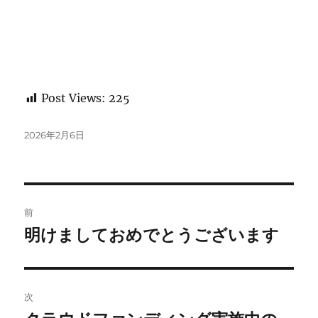
Post Views:
225
投
2026年2月6日
稿
日:
投
前
稿
明けましておめでとうございます
前
の
ナ
投
ビ
稿:
次