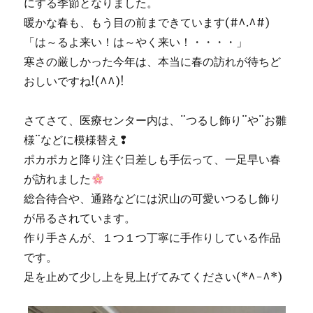
にする季節となりました。
暖かな春も、もう目の前まできています(#^.^#)
「は～るよ来い！は～やく来い！・・・・」
寒さの厳しかった今年は、本当に春の訪れが待ちど
おしいですね!(^^)!
さてさて、医療センター内は、¨つるし飾り¨や¨お雛
様¨などに模様替え❢
ポカポカと降り注ぐ日差しも手伝って、一足早い春
が訪れました
総合待合や、通路などには沢山の可愛いつるし飾り
が吊るされています。
作り手さんが、１つ１つ丁寧に手作りしている作品
です。
足を止めて少し上を見上げてみてください(*^-^*)