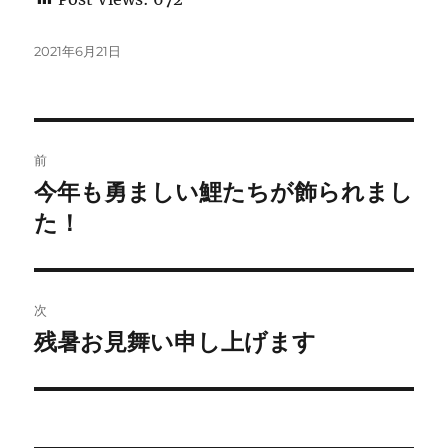
投
2021年6月21日
稿
日:
投
前
稿
今年も勇ましい鯉たちが飾られまし
前
の
た！
ナ
投
ビ
稿:
ゲ
次
残暑お見舞い申し上げます
次
ー
の
シ
投
稿:
ョ